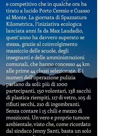
e competitivo che in qualche ora ha
tirato a lucido Porto Ceresio e Cuasso
al Monte. La giornata di Spazzatura
Kilometrica, l’iniziativa ecologica
lanciata anni fa da Max Laudadio,
quest’anno ha davvero superato se
stessa, grazie al coinvolgimento
massiccio delle scuole, degli
insegnanti e delle amministrazioni
comunali, che hanno concesso 44 km
alle prime 44 classi selezionate. E i
numeri dell’operazione pulizia
parlano da soli: più di 1000
partecipanti, 150 volontari, 138 sacchi
di plastica riempiti, 117 di vetro, 105 di
rifiuti secchi, 210 di ingombranti.
Senza contare i 15 chili e mezzo di
mozziconi. Un vero e proprio tumore
ambientale, visto che, come ricordato
dal sindaco Jenny Santi, basta un solo