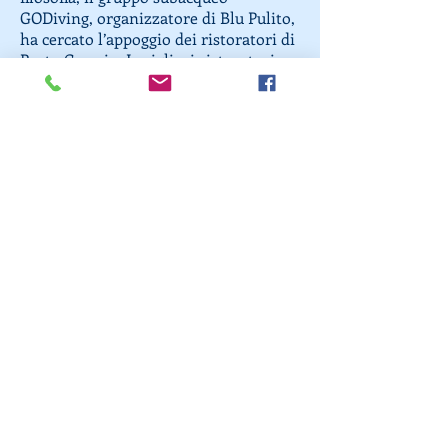
GODiving, organizzatore di Blu Pulito,
ha cercato l’appoggio dei ristoratori di
Porto Ceresio. I migliori ristoratori
del bellissimo borgo sulle sponde del
Lago di Lugano hanno così progettato
piatti “approvati da Sea Shepherd
Italia”.
Si ricorda che Porto Ceresio è oggi più
facilmente raggiungibile grazie al
rinnovato collegamento ferroviario
diretto con Milano e Varese. Comodi
anche i collegamenti con Lugano.
Avenir Light is a clean and stylish font
favored by designers. It's easy on the eyes
and a great go-to font for titles, paragraphs &
more.