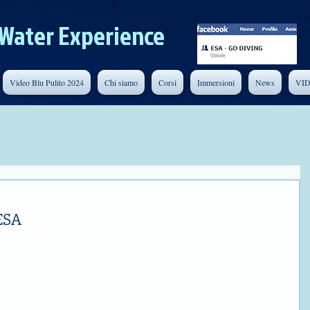
Water Experience
Video Blu Pulito 2024
Chi siamo
Corsi
Immersioni
News
VI
ESA
le della subacquea Eudi Show, ESA ha premiato il nostro gruppo 
014 sui temi della sensibilizzazione ecologica e per l’attività 
uto questo ambito riconoscimento: 
uardante l’ambiente dei laghi prealpini (numerosi nella nostra 