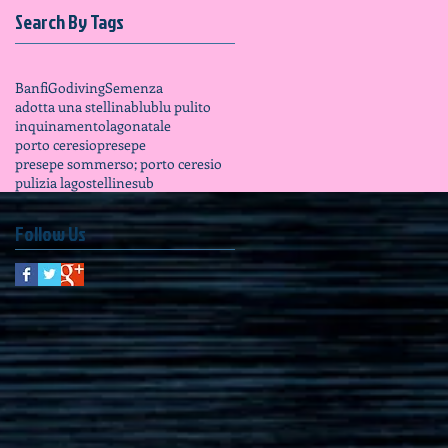
Search By Tags
Banfi
Godiving
Semenza
adotta una stellina
blu
blu pulito
inquinamento
lago
natale
porto ceresio
presepe
presepe sommerso; porto ceresio
pulizia lago
stelline
sub
Follow Us