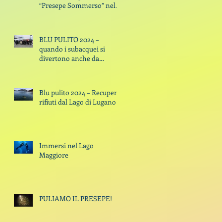
“Presepe Sommerso” nel
Lago di Lugano
BLU PULITO 2024 –
quando i subacquei si
divertono anche da
spazzini By Claudio Di
Manao - 09 October 2024
Blu pulito 2024 – Recupero
rifiuti dal Lago di Lugano
Immersi nel Lago
Maggiore
PULIAMO IL PRESEPE!