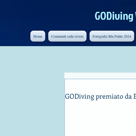
GODiving
Home
Commenti sulle riviste
Fotografie Blu Pulito 2024
rarcari
Tempo di lettura: 1 min
GODiving premiato da 
Nel corso del salone internaziona
subacqueo per l’attività svolta nel 2
didattica realizzata. 
GODiving/Pro Patria ARC ha ricev
• per l’attività di divulgazione rig