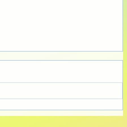
 anche il presidente della nostra polisportiva Roger, la webmaster 
ici” e “terrestri”, gli enti pubblici coinvolti (Comune di Porto 
 sponsor (REM in primis).