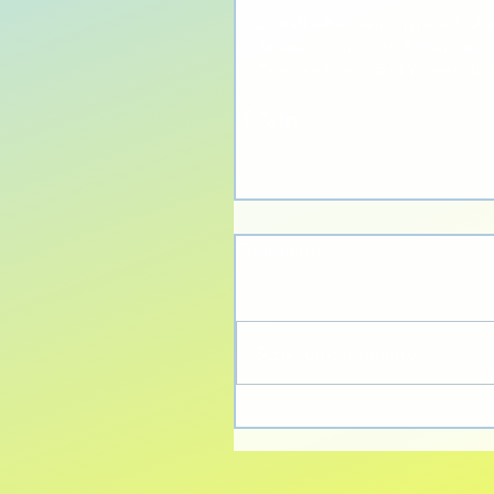
Lo staff subacqueo ringrazia ESA e
Renata, i numerosi volontari “acquat
Ceresio e Provincia di Varese), gli
Commenti
Scrivi un commento...