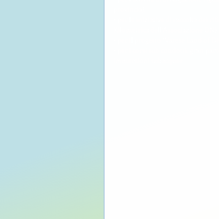
provincia), 
• per le iniziative di raccolta dei 
Kilometrica dell’Associazione ON),
• per il progetto “Varese Land of Di
• per i corsi sub condotti, gran part
immersioni subacquee. 