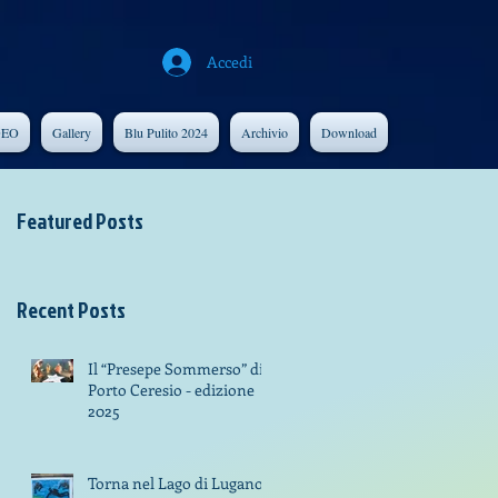
Accedi
DEO
Gallery
Blu Pulito 2024
Archivio
Download
Featured Posts
Recent Posts
Il “Presepe Sommerso” di
Porto Ceresio - edizione
2025
Torna nel Lago di Lugano