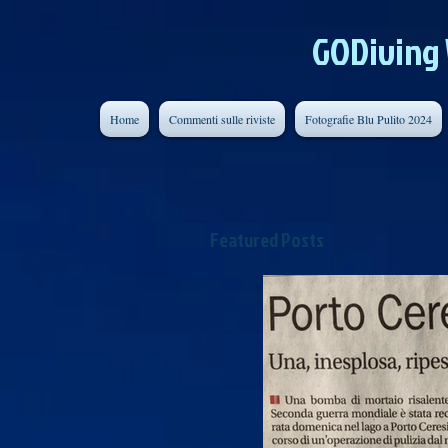
GODiving
Home
Commenti sulle riviste
Fotografie Blu Pulito 2024
Featured Posts