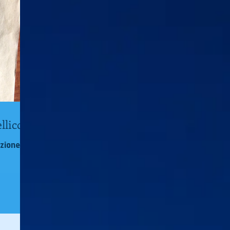
llico
azione