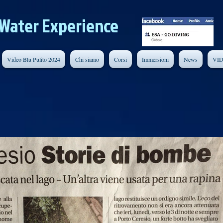
Water Experience
Video Blu Pulito 2024
Chi siamo
Corsi
Immersioni
News
VI