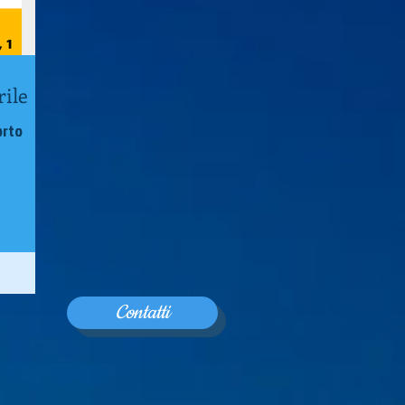
ile
orto
Contatti