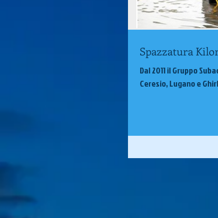
Spazzatura Kilo
Dal 2011 il Gruppo Suba
Ceresio, Lugano e Ghirla