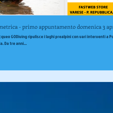
metrica - primo appuntamento domenica 3 apr
cqueo GODiving ripulisce i laghi prealpini con vari interventi a P
. Da tre anni...