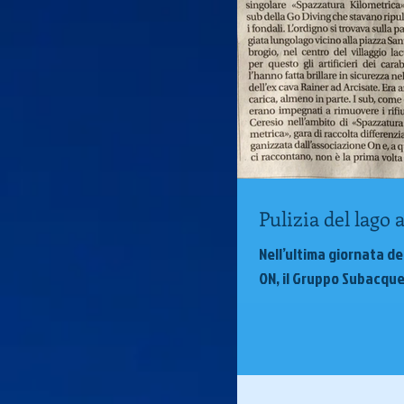
Pulizia del lago
Nell’ultima giornata d
ON, il Gruppo Subacqueo