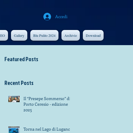
Accedi
DEO
Gallery
Blu Pulito 2024
Archivio
Download
Featured Posts
Recent Posts
Il “Presepe Sommerso” di
Porto Ceresio - edizione
2025
Torna nel Lago di Lugano