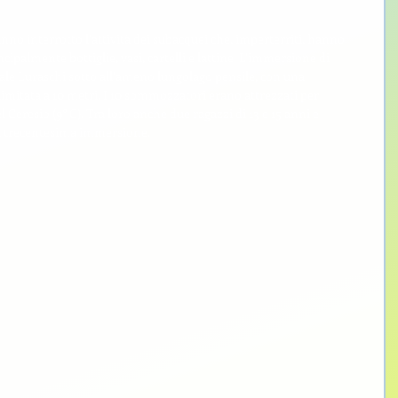
no interrotto l’attività dei subacquei che, imperterriti, hanno 
ncipalmente bottiglie, vasi, cartelli e lattine. L’immersione di 
zzale Luraschi sotto all’ameno lungolago pensile, con una 
itata a 10 metri. I 10 sommozzatori erano attrezzati per 
l Ceresio (9° C). Tra loro anche due ragazzi di 13 e 15 anni e 
a trecentesima immersione.