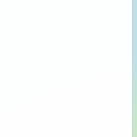
ri, giunti rapidamente sul posto, hanno inviato immagini digitali 
Arma e hanno transennato l’area in attesa della rimozione 
tà anche un portafoglio contenente documenti di un residente in 