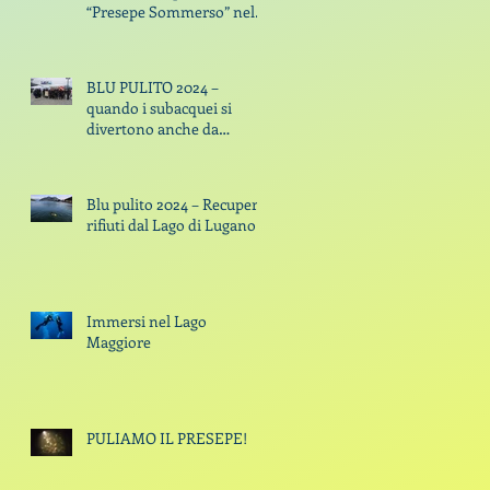
“Presepe Sommerso” nel
Lago di Lugano
BLU PULITO 2024 –
quando i subacquei si
divertono anche da
spazzini By Claudio Di
Manao - 09 October 2024
Blu pulito 2024 – Recupero
rifiuti dal Lago di Lugano
Immersi nel Lago
Maggiore
PULIAMO IL PRESEPE!