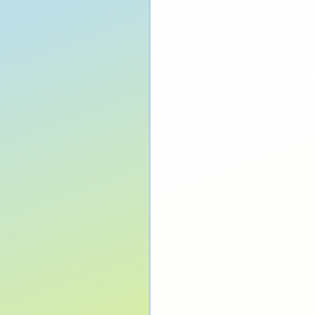
Questi curiosi ritrovamenti non han
raccolto quintali di spazzatura, pri
pulizia si è svolta a partire da Pia
profondità massima volutamente lim
resistere alla rigida temperatura de
Massimo Vergori che festeggiava l