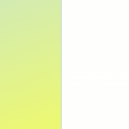
Presente all’iniziativa anche Pino
Agricola del Lago di Varese present
con le autorità comunali di Porto
Per restare aggiornati sui progetti 
piscina, corsi di subacquea e apnea)
presepe sommerso) potete consulta
GODiving è la sezione subacquea de
informazioni.