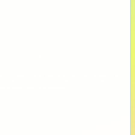
 Faré di exnovoambiente che nel pomeriggio di sabato 23 presso la 
erà dei filmati naturalistici girati recentemente in collaborazione 
 Ceresio e Brusimpiano e con GODiving.
sportivi (immersioni nei laghi, escursioni al mare, allenamenti in 
 e sociali (convegni, mostre fotografiche, interventi nelle scuole, 
re la pagina Facebook di GODiving.
lla Asd Pro Patria ARC: sul sito web www.godiving.it trovate altre 