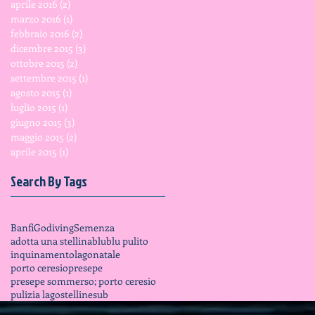
aprile 2016
(2)
2 post
marzo 2016
(1)
1 post
febbraio 2016
(2)
2 post
dicembre 2015
(3)
3 post
ottobre 2015
(2)
2 post
settembre 2015
(1)
1 post
agosto 2015
(1)
1 post
luglio 2015
(1)
1 post
giugno 2015
(3)
3 post
maggio 2015
(2)
2 post
aprile 2015
(1)
1 post
Search By Tags
Banfi
Godiving
Semenza
adotta una stellina
blu
blu pulito
inquinamento
lago
natale
porto ceresio
presepe
presepe sommerso; porto ceresio
pulizia lago
stelline
sub