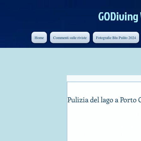
GODiving
Home
Commenti sulle riviste
Fotografie Blu Pulito 2024
Guidalberto Gagliardi
Tempo di lettura: 2 min
Pulizia del lago a Porto
Nell’ultima giornata della manifes
Gruppo Subacqueo GODiving si è ded
Ceresio. La giornata, realizzata anc
gruppo softair Lupi Grigi e del Comu
ha coperto anche Brusimpiano (sem
Quest’oggi dal fondale è emerso a