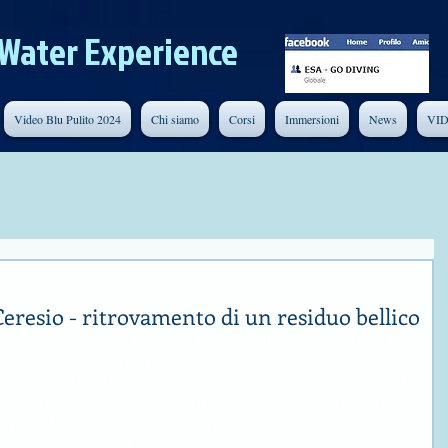
Water Experience
Video Blu Pulito 2024
Chi siamo
Corsi
Immersioni
News
VI
 Ceresio - ritrovamento di un residuo bellico
tazione Spazzatura Kilometrica lanciata dall’Associazione ON, il 
icato alla raccolta dell’immondizia sotto al lungolago di Porto 
he grazie alla collaborazione degli amici svizzeri di AsFoPuCe, del 
ne di Porto Ceresio, completa il trittico di “pulizie del lago” che 
pre nel Lago di Lugano) e Ganna (Lago di Ghirla).
nche un residuato bellico, apparentemente una bomba da mortaio 