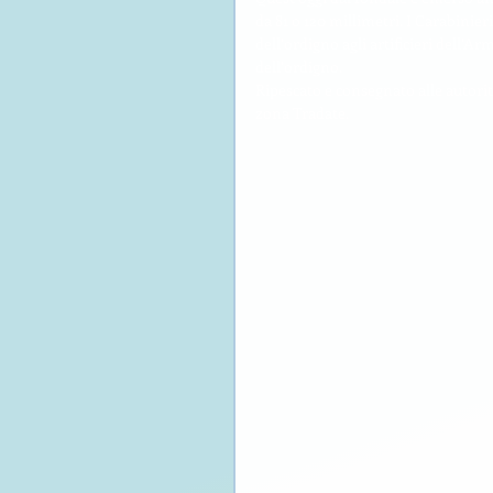
da 81 o 120 millimetri. I Carabinie
dell’ordigno agli artificieri dell’
dell’ordigno.
Ripescato e consegnato alle autori
zona Tradate.