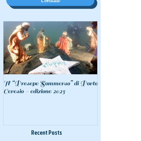
Contatti
Il “Presepe Sommerso” di Porto
Torna nel Lago
Ceresio - edizione 2025
suggestiva posa
subacqueo