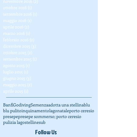
dicembre 2016
(24)
24 post
novembre 2016
(2)
2 post
ottobre 2016
(1)
1 post
settembre 2016
(1)
1 post
maggio 2016
(1)
1 post
aprile 2016
(2)
2 post
marzo 2016
(1)
1 post
febbraio 2016
(2)
2 post
dicembre 2015
(3)
3 post
ottobre 2015
(2)
2 post
settembre 2015
(1)
1 post
agosto 2015
(1)
1 post
luglio 2015
(1)
1 post
giugno 2015
(3)
3 post
maggio 2015
(2)
2 post
aprile 2015
(1)
1 post
Banfi
Godiving
Semenza
adotta una stellina
blu
blu pulito
inquinamento
lago
natale
porto ceresio
presepe
presepe sommerso; porto ceresio
pulizia lago
stelline
sub