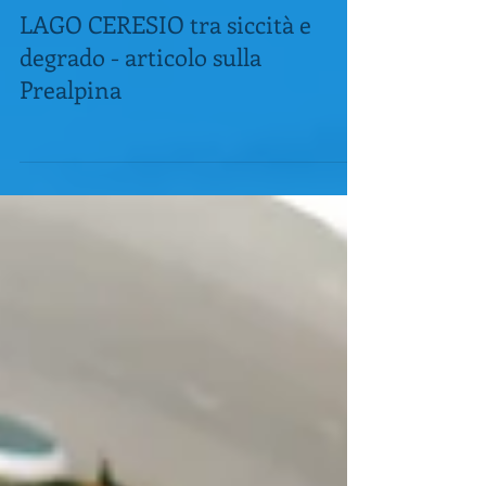
LAGO CERESIO tra siccità e
degrado - articolo sulla
Prealpina