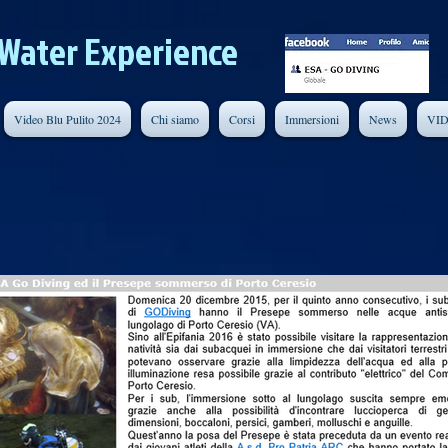
Water Experience
Video Blu Pulito 2024
Chi siamo
Corsi
Immersioni
News
VI