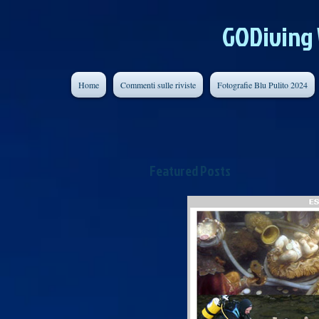
GODiving
Home
Commenti sulle riviste
Fotografie Blu Pulito 2024
Featured Posts