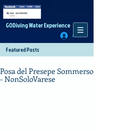
GODiving
Water Experience
Accedi
Featured Posts
rarcari
Tempo di lettura: 1 min
Posa del Presepe Sommerso
- NonSoloVarese