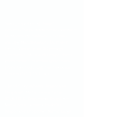
meta property="og:image" 
content="http://www.nonsolovarese.in
fo/repository/medium/0-7172260-
jean.jpg"Manifestazioni Dicembre, 
Eventi Varese, posa del presepe 
sommerso , 18/12/2016 tempo libero, 
Porto ceresio, manifestazionimeta 
property="http://ogp.me/ns#locale" 
content="it" /[if lt IE 9]>
<![endif] Stylesheets  Responsive 
Dropdown Menu color scheme: 
REQUIRED  Responsive Dropdown 
Menu: Small screens (mobile)  
Responsive Dropdown Menu: Large 