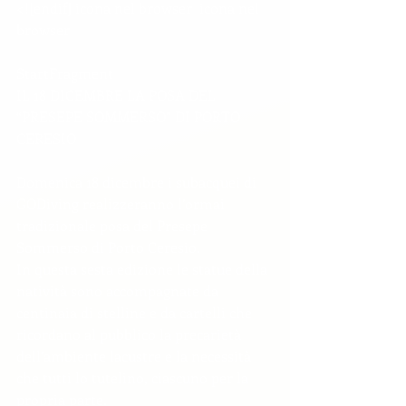
<![endif] icona nel browser  icona nel 
browser 
StartFragment
IL 18 DICEMBRE LA POSA DEL 
“PRESEPE SOMMERSO” DI PORTO 
CERESIO
Domenica 18 dicembre i subacquei di 
GODiving realizzeranno l’ormai 
tradizionale posa del Presepe 
Sommerso di Porto Ceresio.
In questa sesta edizione le statue della 
natività sono accompagnate da 
centinaia di stelline e da cartelli che 
ricordano al pubblico la precarietà 
dell’ambiente lacustre e la necessità 
che tutti lo tutelino, ciascuno per la 
propria parte.