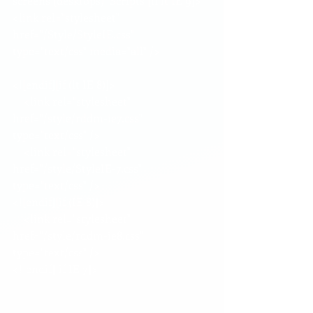
screens (desktops)  Scripts [if lt IE 9]>
<link rel="stylesheet" 
href="/Style/StyleIE.css" 
type="text/css" media="all" />
<![endif][if (lt IE 8)]>
    <link rel="stylesheet" 
href="/style/rddm-ie7.css" 
type="text/css" />
    <link rel="stylesheet" 
href="/style/StyleIE-7.css" 
type="text/css" />    
<![endif][if (IE 8)]>
    <link rel="stylesheet" 
href="/style/rddm-ie8.css" 
type="text/css" />
<![endif][if IE 7]>