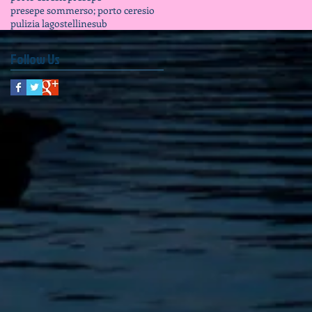
presepe sommerso; porto ceresio
pulizia lago
stelline
sub
Follow Us