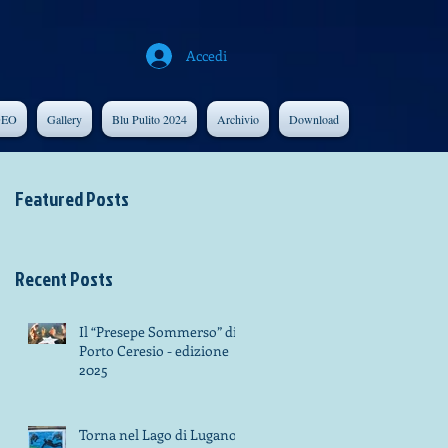
Accedi
DEO
Gallery
Blu Pulito 2024
Archivio
Download
Featured Posts
Recent Posts
Il “Presepe Sommerso” di
Porto Ceresio - edizione
2025
Torna nel Lago di Lugano