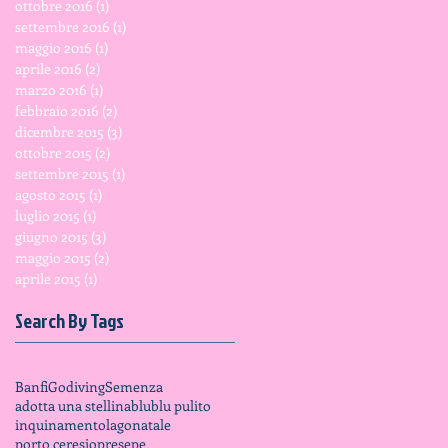
ottobre 2016
(1)
1 post
settembre 2016
(1)
1 post
maggio 2016
(1)
1 post
aprile 2016
(2)
2 post
marzo 2016
(1)
1 post
febbraio 2016
(2)
2 post
dicembre 2015
(3)
3 post
ottobre 2015
(2)
2 post
settembre 2015
(1)
1 post
agosto 2015
(1)
1 post
luglio 2015
(1)
1 post
giugno 2015
(3)
3 post
maggio 2015
(2)
2 post
aprile 2015
(1)
1 post
Search By Tags
Banfi
Godiving
Semenza
adotta una stellina
blu
blu pulito
inquinamento
lago
natale
porto ceresio
presepe