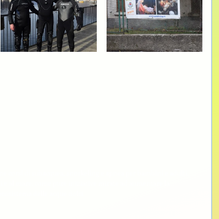
 corsi di subacquea, snorkeling e apnea per bambini e adulti, 
i e al mare, come pure iniziative mirate ad aumentare la 
ecosistema delle acque dolci.