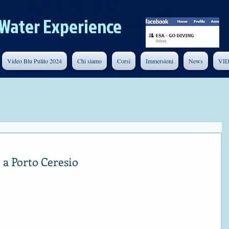
Water Experience
Video Blu Pulito 2024
Chi siamo
Corsi
Immersioni
News
VI
a Porto Ceresio
erso” torna a Porto Ceresio malgrado il Covid-19 