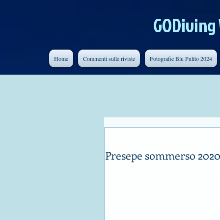
GODiving
Home
Commenti sulle riviste
Fotografie Blu Pulito 2024
rarcari
Tempo di lettura: 1 min
Presepe sommerso 2020 
Il “Presepe Somm