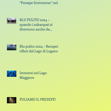
“Presepe Sommerso” nel
Lago di Lugano
BLU PULITO 2024 –
quando i subacquei si
divertono anche da
spazzini By Claudio Di
Manao - 09 October 2024
Blu pulito 2024 – Recupero
rifiuti dal Lago di Lugano
Immersi nel Lago
Maggiore
PULIAMO IL PRESEPE!