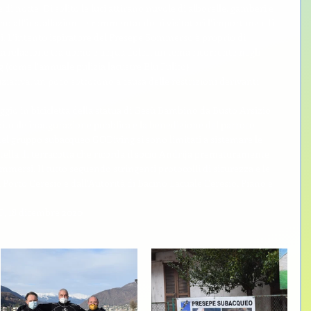
 di notte. Di solito le luci attirano nuvole di alborelle, gamberi e 
no all’installazione e rammentando ai visitatori l’importanza di 
ni. L’intento ispiratore del Presepe Sommerso è proprio di 
ata relazione tra uomo e acqua dolce, un tema ricorrente negli 
g (come l’annuale pulizia lacustre Blu Pulito).
ziativa, un poco sottotono a causa delle restrizioni derivanti 
aggio in bicicletta della statua di Gesù Bambino da Busto Arsizio 
bituale inaugurazione pubblica e la benedizione del parroco 
 del gruppo subacqueo GODiving si sono limitati a sistemare le 
a stella di terracotta che ricorda il socio Andrija prematuramente 
mmersi. Il tutto seguendo stringenti protocolli di sicurezza e le 
Porto Ceresio e dall’Autorità di Bacino Lacuale Ceresio, Piano e 
 18 dicembre 2020