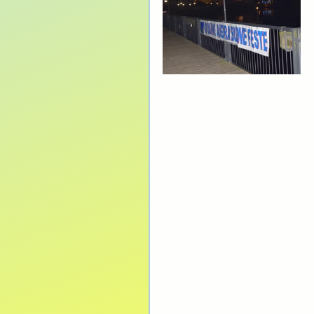
GODiving (www.godiving.it) propone
immersioni guidate nei nostri lagh
consapevolezza della fragilità dell’