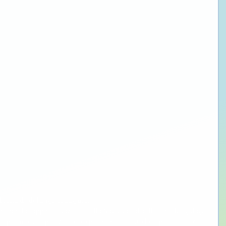
 fondale del Lago di Lugano.
mirare la rappresentazione della Natività dal bellissimo lungolago 
sepe, infatti, è posizionato a pochi metri sotto la superficie ed è 