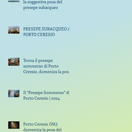
la suggestiva posa del
presepe subacqueo
PRESEPE SUBACQUEO A
PORTO CERESIO
Torna il presepe
sommerso di Porto
Ceresio, domenica la posa
con i sub di GODiving
Il “Presepe Sommerso” di
Porto Ceresio | 2024
Porto Ceresio (VA):
domenica la posa del