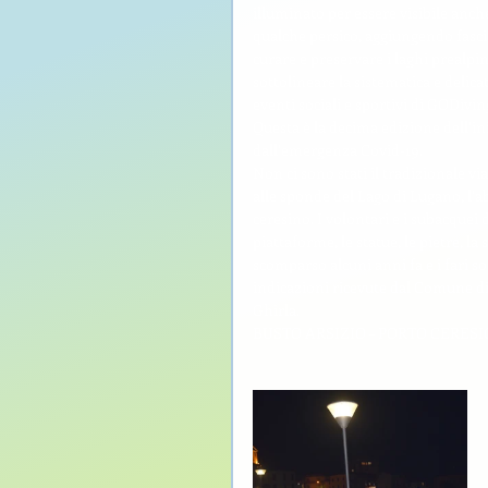
illuminato per essere visibile anche
qualche persico, aggiungendo fasci
curare e preservare i laghi prealpi
sottolineare la sistematica e delic
eventi sociali e sportivi di GODivin
Questa è la decima edizione dell’ini
dall’emergenza Covid-19.
Non ci sono stati il tradizionale vi
alle sponde del Lago di Lugano, l’a
ceresino. I volontari e i subacquei
piattaforme, le statue, le pietre, l
scomparso alcuni anni fa e i fari so
indicazioni ricevute dal Comune di 
Ghirla.
BUSTO ARSIZIO – PORTO CERESIO,