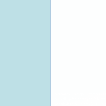
Sistemato il Presepe Sommerso sul
Sino all’Epifania sarà possibile am
pensile di Porto Ceresio (VA). Il Pre