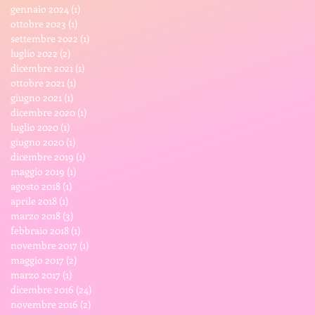
gennaio 2024
(1)
1 post
ottobre 2023
(1)
1 post
settembre 2022
(1)
1 post
luglio 2022
(2)
2 post
dicembre 2021
(1)
1 post
ottobre 2021
(1)
1 post
giugno 2021
(1)
1 post
dicembre 2020
(1)
1 post
luglio 2020
(1)
1 post
giugno 2020
(1)
1 post
dicembre 2019
(1)
1 post
maggio 2019
(1)
1 post
agosto 2018
(1)
1 post
aprile 2018
(1)
1 post
marzo 2018
(3)
3 post
febbraio 2018
(1)
1 post
novembre 2017
(1)
1 post
maggio 2017
(2)
2 post
marzo 2017
(1)
1 post
dicembre 2016
(24)
24 post
novembre 2016
(2)
2 post